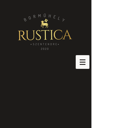
Áruház
/
Édes borok