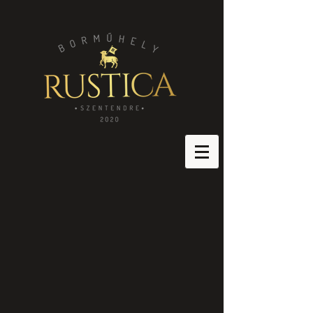
Áruház
/
Fehérborok